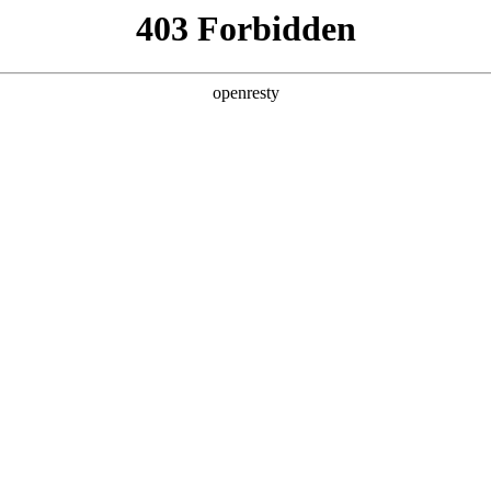
产品及服务
行业解决方案
合作伙伴
投资者关系
钱包问学
智算基础设施
算力调度加速
智